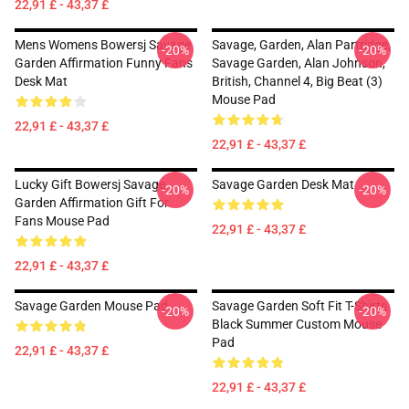
22,91 £ - 43,37 £
Mens Womens Bowersj Savage
Savage, Garden, Alan Partridge,
-20%
-20%
Garden Affirmation Funny Fans
Savage Garden, Alan Johnson,
Desk Mat
British, Channel 4, Big Beat (3)
Mouse Pad
22,91 £ - 43,37 £
22,91 £ - 43,37 £
Lucky Gift Bowersj Savage
Savage Garden Desk Mat
-20%
-20%
Garden Affirmation Gift For
Fans Mouse Pad
22,91 £ - 43,37 £
22,91 £ - 43,37 £
Savage Garden Mouse Pad
Savage Garden Soft Fit T-Shirts
-20%
-20%
Black Summer Custom Mouse
Pad
22,91 £ - 43,37 £
22,91 £ - 43,37 £