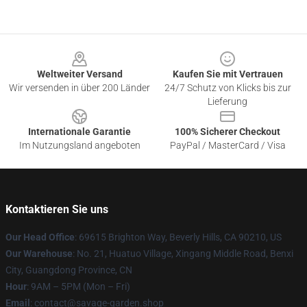
Footer
Weltweiter Versand
Kaufen Sie mit Vertrauen
Wir versenden in über 200 Länder
24/7 Schutz von Klicks bis zur
Lieferung
Internationale Garantie
100% Sicherer Checkout
Im Nutzungsland angeboten
PayPal / MasterCard / Visa
Kontaktieren Sie uns
Our Head Office
: 69615 Brighton Way, Beverly Hills, CA 90210, US
Our Warehouse
: No. 21, Huatuo Village, Xingang Middle Road, Benxi
City, Guangdong Province, CN
Hour
: 9AM – 5PM (Mon – Fri)
Email
: contact@savage-garden.shop