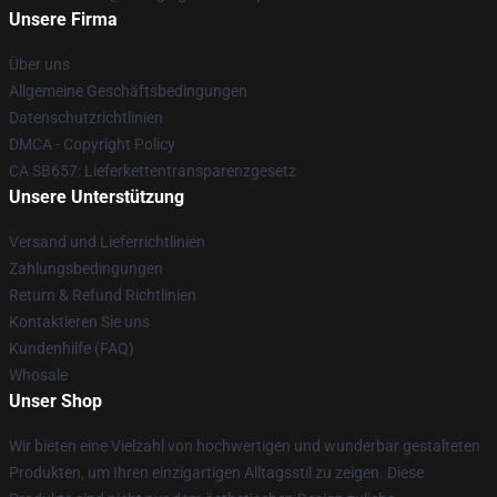
Unsere Firma
Über uns
Allgemeine Geschäftsbedingungen
Datenschutzrichtlinien
DMCA - Copyright Policy
CA SB657: Lieferkettentransparenzgesetz
Unsere Unterstützung
Versand und Lieferrichtlinien
Zahlungsbedingungen
Return & Refund Richtlinien
Kontaktieren Sie uns
Kundenhilfe (FAQ)
Whosale
Unser Shop
Wir bieten eine Vielzahl von hochwertigen und wunderbar gestalteten
Produkten, um Ihren einzigartigen Alltagsstil zu zeigen. Diese