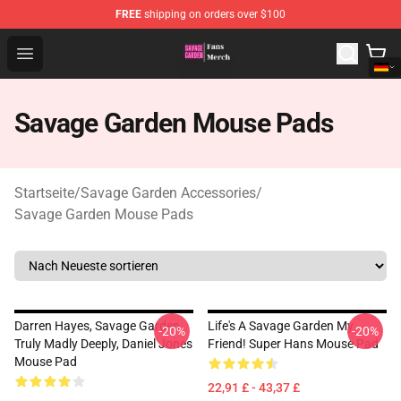
FREE
shipping on orders over $100
Savage Garden Store - Official Savage Garden Merchand
Open menu
Savage Garden Mouse Pads
Startseite
/
Savage Garden Accessories
/
Savage Garden Mouse Pads
Darren Hayes, Savage Garden,
Life's A Savage Garden My
-20%
-20%
Truly Madly Deeply, Daniel Jones
Friend! Super Hans Mouse Pad
Mouse Pad
22,91 £ - 43,37 £