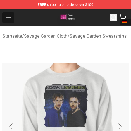
FREE
shipping on orders over $100
Savage Garden Store - Official Savage Garden Merchand
Open menu
Startseite
/
Savage Garden Cloth
/
Savage Garden Sweatshirts