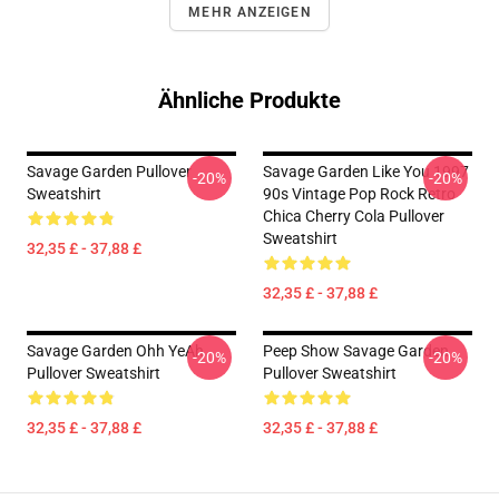
MEHR ANZEIGEN
Ähnliche Produkte
Savage Garden Pullover
Savage Garden Like You 1997
-20%
-20%
Sweatshirt
90s Vintage Pop Rock Retro
Chica Cherry Cola Pullover
Sweatshirt
32,35 £ - 37,88 £
32,35 £ - 37,88 £
Savage Garden Ohh YeAh
Peep Show Savage Garden
-20%
-20%
Pullover Sweatshirt
Pullover Sweatshirt
32,35 £ - 37,88 £
32,35 £ - 37,88 £