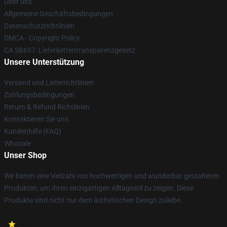
Über uns
Allgemeine Geschäftsbedingungen
Datenschutzrichtlinien
DMCA - Copyright Policy
CA SB657: Lieferkettentransparenzgesetz
Unsere Unterstützung
Versand und Lieferrichtlinien
Zahlungsbedingungen
Return & Refund Richtlinien
Kontaktieren Sie uns
Kundenhilfe (FAQ)
Whosale
Unser Shop
Wir bieten eine Vielzahl von hochwertigen und wunderbar gestalteten
Produkten, um Ihren einzigartigen Alltagsstil zu zeigen. Diese
Produkte sind nicht nur dem ästhetischen Design zuliebe.