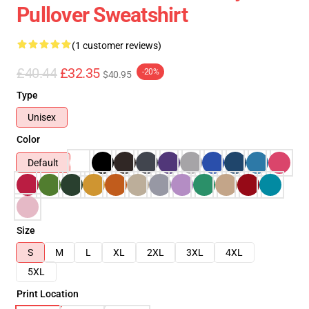
Pullover Sweatshirt
(1 customer reviews)
£40.44
£32.35
-20%
$40.95
Type
Unisex
Color
Default
Size
S
M
L
XL
2XL
3XL
4XL
5XL
Print Location