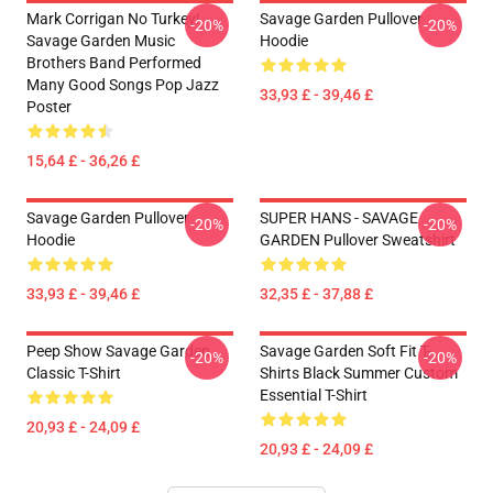
Mark Corrigan No Turkey!
Savage Garden Pullover
-20%
-20%
Savage Garden Music
Hoodie
Brothers Band Performed
Many Good Songs Pop Jazz
33,93 £ - 39,46 £
Poster
15,64 £ - 36,26 £
Savage Garden Pullover
SUPER HANS - SAVAGE
-20%
-20%
Hoodie
GARDEN Pullover Sweatshirt
33,93 £ - 39,46 £
32,35 £ - 37,88 £
Peep Show Savage Garden
Savage Garden Soft Fit T-
-20%
-20%
Classic T-Shirt
Shirts Black Summer Custom
Essential T-Shirt
20,93 £ - 24,09 £
20,93 £ - 24,09 £