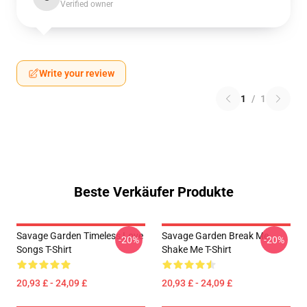
Verified owner
Write your review
1
/
1
Beste Verkäufer Produkte
Savage Garden Timeless Love
Savage Garden Break Me
-20%
-20%
Songs T-Shirt
Shake Me T-Shirt
20,93 £ - 24,09 £
20,93 £ - 24,09 £