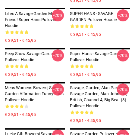
€ 39,51 - € 45,95
Life's A Savage Garden My
SUPER HANS - SAVAGE
-20%
-20%
Friend! Super Hans Pullover
GARDEN Pullover Hoodie
Hoodie
€ 39,51 - € 45,95
€ 39,51 - € 45,95
Peep Show Savage Garden
Super Hans - Savage Garden
-20%
-20%
Pullover Hoodie
Pullover Hoodie
€ 39,51 - € 45,95
€ 39,51 - € 45,95
Mens Womens Bowersj Savage
Savage, Garden, Alan Partridge,
-20%
-20%
Garden Affirmation Funny Fans
Savage Garden, Alan Johnson,
Pullover Hoodie
British, Channel 4, Big Beat (3)
Pullover Hoodie
€ 39,51 - € 45,95
€ 39,51 - € 45,95
Lucky Gift Bowersj Savage
Savage Garden Pullover Hoodie