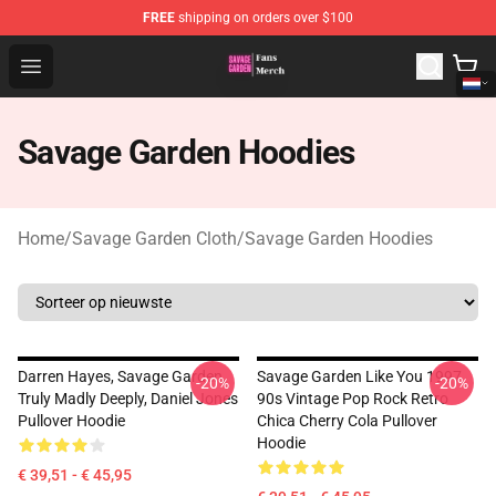
FREE
shipping on orders over $100
Savage Garden Store - Official Savage Garden Merchand
Open menu
Savage Garden Hoodies
Home
/
Savage Garden Cloth
/
Savage Garden Hoodies
Darren Hayes, Savage Garden,
Savage Garden Like You 1997
-20%
-20%
Truly Madly Deeply, Daniel Jones
90s Vintage Pop Rock Retro
Pullover Hoodie
Chica Cherry Cola Pullover
Hoodie
€ 39,51 - € 45,95