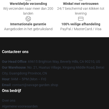
Wereldwijde verzending
Winkel met vertrouwen
Wij verzenden naar meer dan 200
24/7 beschermd van klikken tot
landen
levering
Internationale garantie
100% veilige afhandeling
Aangeboden in het gebruiksland
PayPal / MasterCard / Visa
Contacteer ons
Our Head Office
: 69615 Brighton Way, Beverly Hills, CA 90210, US
Our Warehouse
: No. 21, Huatuo Village, Xingang Middle Road, Benxi
City, Guangdong Province, CN
Hour
: 9AM – 5PM (Mon – Fri)
Email
: contact@savage-garden.shop
Ons bedrijf
Over ons
Algemene voorwaarden