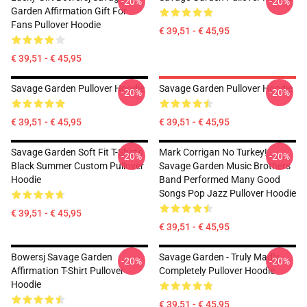
-20%
-20%
Garden Affirmation Gift For
Fans Pullover Hoodie
€ 39,51 - € 45,95
€ 39,51 - € 45,95
Savage Garden Pullover Hoodie
Savage Garden Pullover Hoodie
-20%
-20%
€ 39,51 - € 45,95
€ 39,51 - € 45,95
Savage Garden Soft Fit T-Shirts
Mark Corrigan No Turkey!
-20%
-20%
Black Summer Custom Pullover
Savage Garden Music Brothers
Hoodie
Band Performed Many Good
Songs Pop Jazz Pullover Hoodie
€ 39,51 - € 45,95
€ 39,51 - € 45,95
Bowersj Savage Garden
Savage Garden - Truly Madly
-20%
-20%
Affirmation T-Shirt Pullover
Completely Pullover Hoodie
Hoodie
€ 39,51 - € 45,95