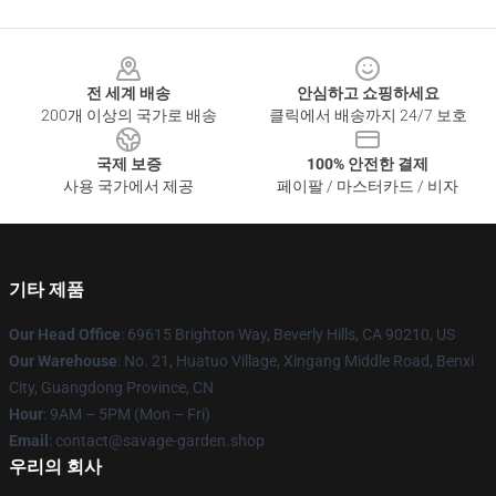
Footer
전 세계 배송
안심하고 쇼핑하세요
200개 이상의 국가로 배송
클릭에서 배송까지 24/7 보호
국제 보증
100% 안전한 결제
사용 국가에서 제공
페이팔 / 마스터카드 / 비자
기타 제품
Our Head Office
: 69615 Brighton Way, Beverly Hills, CA 90210, US
Our Warehouse
: No. 21, Huatuo Village, Xingang Middle Road, Benxi
City, Guangdong Province, CN
Hour
: 9AM – 5PM (Mon – Fri)
Email
: contact@savage-garden.shop
우리의 회사