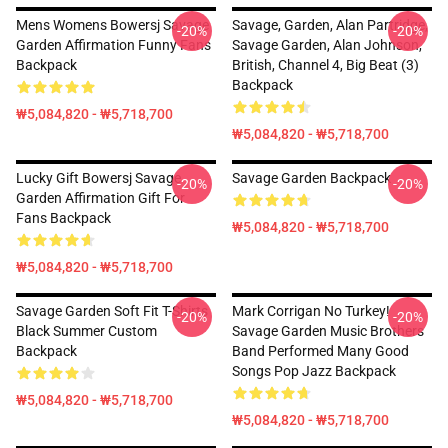
Mens Womens Bowersj Savage
Savage, Garden, Alan Partridge,
-20%
-20%
Garden Affirmation Funny Fans
Savage Garden, Alan Johnson,
Backpack
British, Channel 4, Big Beat (3)
Backpack
₩5,084,820 - ₩5,718,700
₩5,084,820 - ₩5,718,700
Lucky Gift Bowersj Savage
Savage Garden Backpack
-20%
-20%
Garden Affirmation Gift For
Fans Backpack
₩5,084,820 - ₩5,718,700
₩5,084,820 - ₩5,718,700
Savage Garden Soft Fit T-Shirts
Mark Corrigan No Turkey!
-20%
-20%
Black Summer Custom
Savage Garden Music Brothers
Backpack
Band Performed Many Good
Songs Pop Jazz Backpack
₩5,084,820 - ₩5,718,700
₩5,084,820 - ₩5,718,700