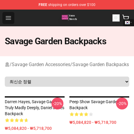
FREE
shipping on orders over $100
Savage Garden Store - Official Savage Garden Merchand
Open menu
Savage Garden Backpacks
홈
/
Savage Garden Accessories
/
Savage Garden Backpacks
Darren Hayes, Savage Garden,
Peep Show Savage Garden
-20%
-20%
Truly Madly Deeply, Daniel Jones
Backpack
Backpack
₩5,084,820 - ₩5,718,700
₩5,084,820 - ₩5,718,700